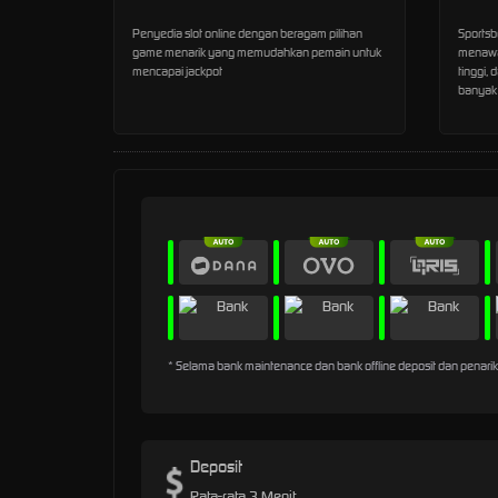
Penyedia slot online dengan beragam pilihan
Sportsb
game menarik yang memudahkan pemain untuk
menawar
mencapai jackpot
tinggi,
banyak 
* Selama bank maintenance dan bank offline deposit dan penarik
Deposit
Rata-rata 3 Menit