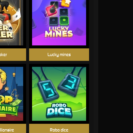
oker
Lucky mines
lionaire
Robo dice