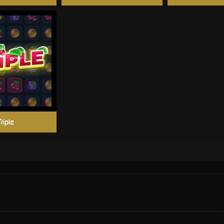
Triple