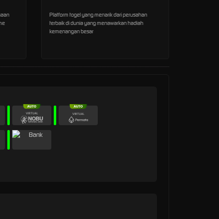
haan
Platform togel yang menarik dari perusahan
ame
terbaik di dunia yang menawarkan hadiah
kemenangan besar