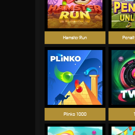
Hamster Run
Penalt
Plinko 1000