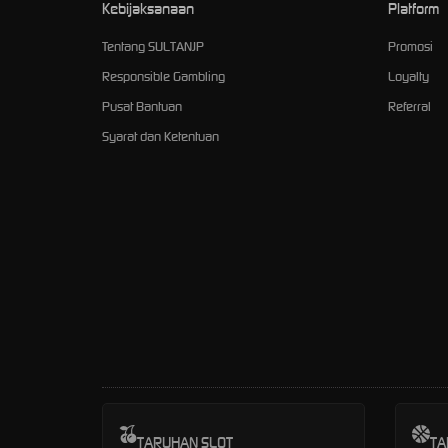
Kebijaksanaan
Platform
Tentang SULTANJP
Promosi
Responsible Gambling
Loyalty
Pusat Bantuan
Referral
Syarat dan Ketentuan
TARUHAN SLOT
TA