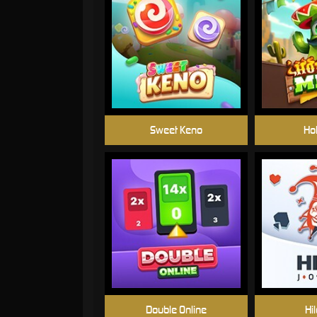
Sweet Keno
Ho
Double Online
Hi