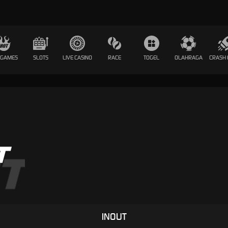
 GAMES
SLOTS
LIVE CASINO
RACE
TOGEL
OLAHRAGA
CRASH
INOUT