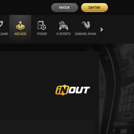
MASUK
DAFTAR
 GAME
ARCADE
POKER
E-SPORTS
SABUNG AYAM
PROMOSI