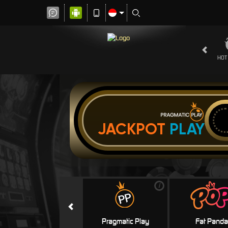
HOT
JACKPOT
PLAY
i
Pragmatic Play
Fat Pand