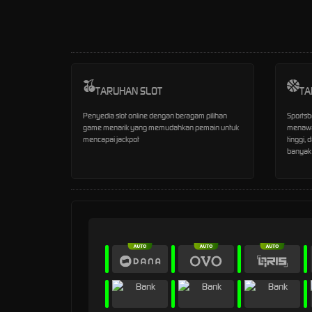
TARUHAN SLOT
TA
Penyedia slot online dengan beragam pilihan
Sportsb
game menarik yang memudahkan pemain untuk
menawar
mencapai jackpot
tinggi,
banyak 