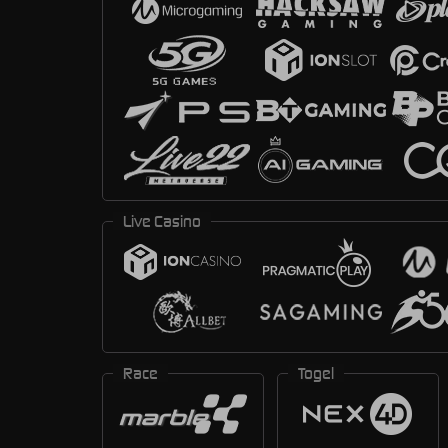
Live Casino
Race
Togel