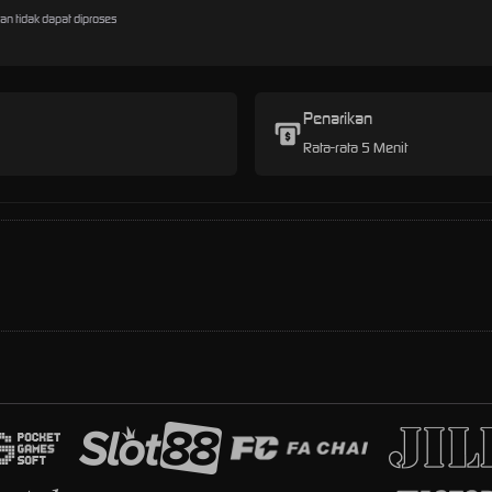
an tidak dapat diproses
Penarikan
Rata-rata 5 Menit