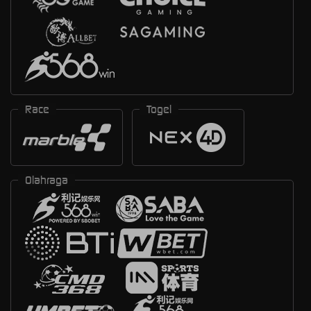
Race
Togel
Olahraga