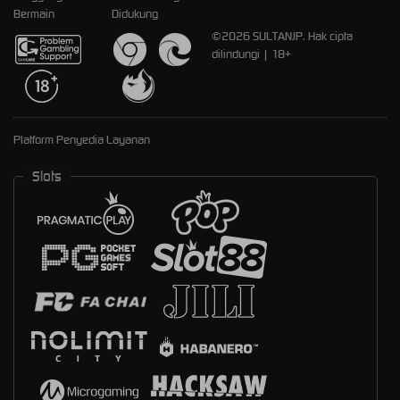
Bermain
Didukung
©2026 SULTANJP. Hak cipta
dilindungi | 18+
Platform Penyedia Layanan
Slots