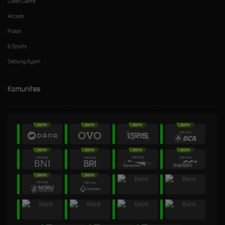
Crash Game
Arcade
Poker
E-Sports
Sabung Ayam
Komunitas