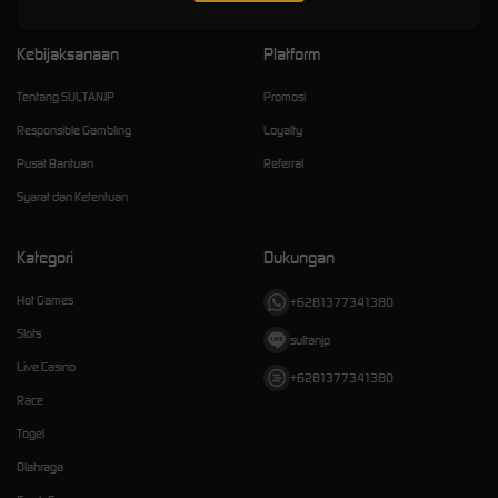
Kebijaksanaan
Platform
Tentang SULTANJP
Promosi
Responsible Gambling
Loyalty
Pusat Bantuan
Referral
Syarat dan Ketentuan
Kategori
Dukungan
Hot Games
+6281377341380
Slots
sultanjp
Live Casino
+6281377341380
Race
Togel
Olahraga